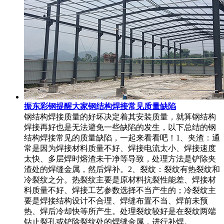
振东彩钢提醒大家钢结构焊接常见质量缺陷
钢结构焊接质量的好坏决定着其安装质量，就算钢结构
焊接再好也是无法避免一些缺陷的发生，以下总结的钢
结构焊接常见的质量缺陷，一起来看看吧！1、夹渣：通
常是因为焊接材料质量不好、焊接电流太小、焊接速度
太快、多层焊时熔渣未干净等导致，处理方法是铲除夹
渣处的焊缝金属，然后焊补。2、裂纹：裂纹有热裂纹和
冷裂纹之分。热裂纹主要是原材料抗裂性能差、焊接材
料质量不好、焊接工艺参数选择不当产生的；冷裂纹主
要是焊接结构设计不合理、焊缝布置不当、焊前未预
热、焊后冷却快等所产生。处理裂纹较好是在裂纹两端
钻止裂孔或铲除裂纹处的焊缝金属，进行补焊。