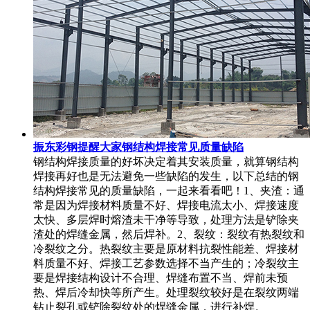
振东彩钢提醒大家钢结构焊接常见质量缺陷
钢结构焊接质量的好坏决定着其安装质量，就算钢结构
焊接再好也是无法避免一些缺陷的发生，以下总结的钢
结构焊接常见的质量缺陷，一起来看看吧！1、夹渣：通
常是因为焊接材料质量不好、焊接电流太小、焊接速度
太快、多层焊时熔渣未干净等导致，处理方法是铲除夹
渣处的焊缝金属，然后焊补。2、裂纹：裂纹有热裂纹和
冷裂纹之分。热裂纹主要是原材料抗裂性能差、焊接材
料质量不好、焊接工艺参数选择不当产生的；冷裂纹主
要是焊接结构设计不合理、焊缝布置不当、焊前未预
热、焊后冷却快等所产生。处理裂纹较好是在裂纹两端
钻止裂孔或铲除裂纹处的焊缝金属，进行补焊。