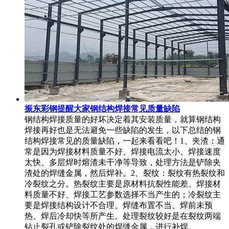
振东彩钢提醒大家钢结构焊接常见质量缺陷
钢结构焊接质量的好坏决定着其安装质量，就算钢结构
焊接再好也是无法避免一些缺陷的发生，以下总结的钢
结构焊接常见的质量缺陷，一起来看看吧！1、夹渣：通
常是因为焊接材料质量不好、焊接电流太小、焊接速度
太快、多层焊时熔渣未干净等导致，处理方法是铲除夹
渣处的焊缝金属，然后焊补。2、裂纹：裂纹有热裂纹和
冷裂纹之分。热裂纹主要是原材料抗裂性能差、焊接材
料质量不好、焊接工艺参数选择不当产生的；冷裂纹主
要是焊接结构设计不合理、焊缝布置不当、焊前未预
热、焊后冷却快等所产生。处理裂纹较好是在裂纹两端
钻止裂孔或铲除裂纹处的焊缝金属，进行补焊。