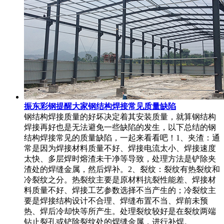
振东彩钢提醒大家钢结构焊接常见质量缺陷
钢结构焊接质量的好坏决定着其安装质量，就算钢结构
焊接再好也是无法避免一些缺陷的发生，以下总结的钢
结构焊接常见的质量缺陷，一起来看看吧！1、夹渣：通
常是因为焊接材料质量不好、焊接电流太小、焊接速度
太快、多层焊时熔渣未干净等导致，处理方法是铲除夹
渣处的焊缝金属，然后焊补。2、裂纹：裂纹有热裂纹和
冷裂纹之分。热裂纹主要是原材料抗裂性能差、焊接材
料质量不好、焊接工艺参数选择不当产生的；冷裂纹主
要是焊接结构设计不合理、焊缝布置不当、焊前未预
热、焊后冷却快等所产生。处理裂纹较好是在裂纹两端
钻止裂孔或铲除裂纹处的焊缝金属，进行补焊。